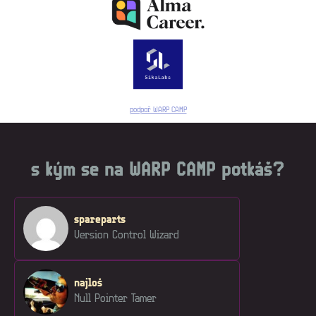
podpoř WARP CAMP
s kým se na WARP CAMP potkáš?
spareparts
Version Control Wizard
najloš
Null Pointer Tamer