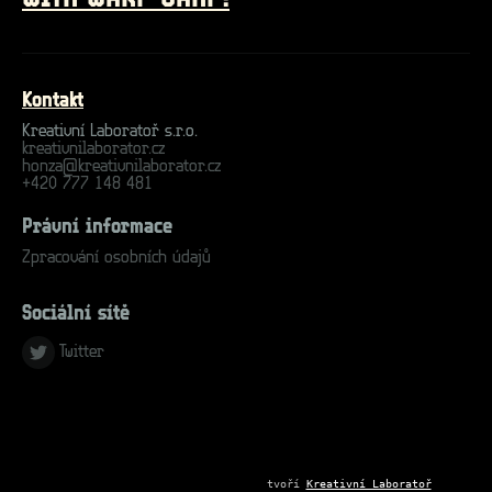
Kontakt
Kreativní Laboratoř s.r.o.
kreativnilaborator.cz
honza@kreativnilaborator.cz
+420 777 148 481
Právní informace
Zpracování osobních údajů
Sociální sítě
Twitter
tvoří
Kreativní Laboratoř