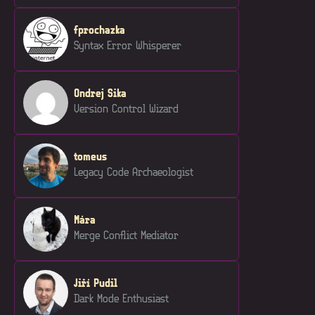
fprochazka
Syntax Error Whisperer
Ondrej Sika
Version Control Wizard
tomeus
Legacy Code Archaeologist
Mára
Merge Conflict Mediator
Jiří Pudil
Dark Mode Enthusiast