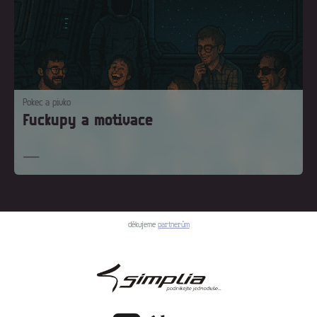
Pokec a pivko
Fuckupy a motivace
děkujeme
partnerům