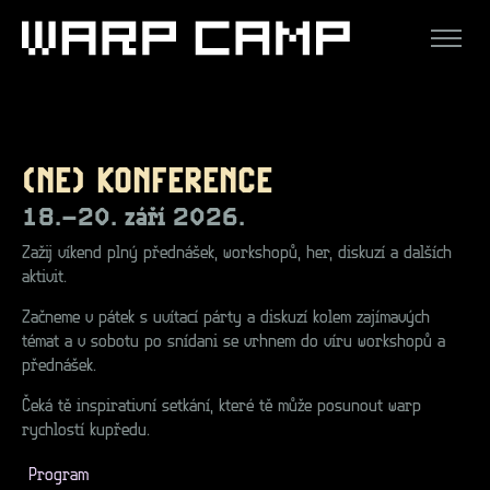
(NE) KONFERENCE
18.–20. září 2026.
Zažij víkend plný přednášek, workshopů, her, diskuzí a dalších
aktivit.
Začneme v pátek s uvítací párty a diskuzí kolem zajímavých
témat a v sobotu po snídani se vrhnem do víru workshopů a
přednášek.
Čeká tě inspirativní setkání, které tě může posunout warp
rychlostí kupředu.
Program